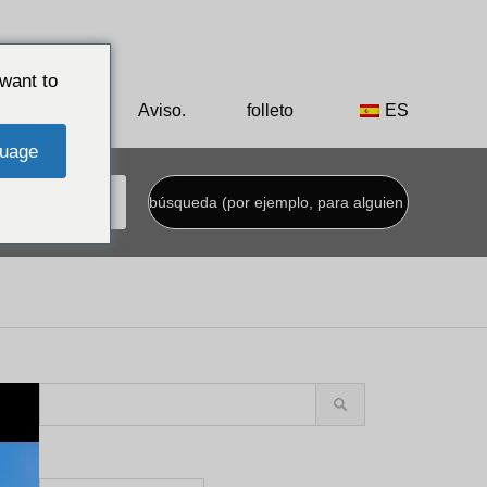
el rey Shoen de la dinastía Ryukyu.
want to
to privado
Aviso.
folleto
ES
uage
Elija entre nuestras funciones especiales