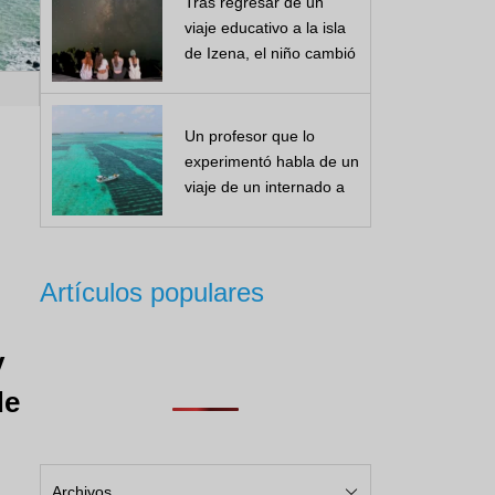
Tras regresar de un
viaje educativo a la isla
de Izena, el niño cambió
...
Un profesor que lo
experimentó habla de un
viaje de un internado a
la isla de Izena...
Artículos populares
y
de