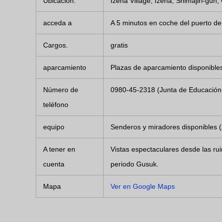
Ubicación.
Izena Village, Izena, Shimajiri-gu
acceda a
A 5 minutos en coche del puerto de
Cargos.
gratis
aparcamiento
Plazas de aparcamiento disponibles
Número de
0980-45-2318 (Junta de Educación 
teléfono
equipo
Senderos y miradores disponibles 
A tener en
Vistas espectaculares desde las ruin
cuenta
periodo Gusuk.
Mapa
Ver en Google Maps