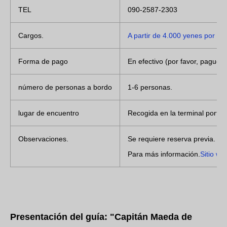
TEL
090-2587-2303
Cargos.
A partir de 4.000 yenes por ba
Forma de pago
En efectivo (por favor, pague e
número de personas a bordo
1-6 personas.
lugar de encuentro
Recogida en la terminal portua
Observaciones.
Se requiere reserva previa. E
Para más información.
Sitio web
Presentación del guía: "Capitán Maeda de