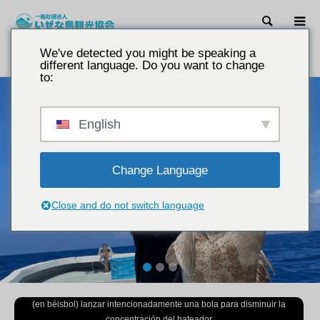
Buscar 
We've detected you might be speaking a
introducción
Guías de pesca.
different language. Do you want to change
to:
English
Change Language
Close and do not switch language
1
2
3
(en béisbol) lanzar intencionadamente una bola para disminuir la
concentración del bateador