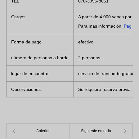
TEL
070-3995-8051
Cargos.
A partir de 4.000 yenes por pe
Para más información.
Página
Forma de pago
efectivo
número de personas a bordo
2 personas -.
lugar de encuentro
servicio de transporte gratuito
Observaciones.
Se requiere reserva previa. Su