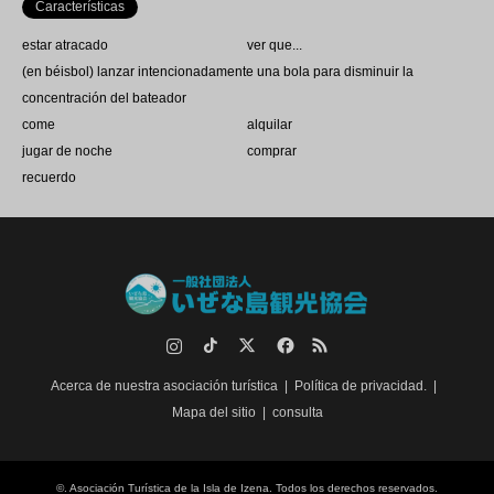
Características
estar atracado
ver que...
(en béisbol) lanzar intencionadamente una bola para disminuir la
concentración del bateador
come
alquilar
jugar de noche
comprar
recuerdo
Instagram
TikTok.
Twitter
Facebook
RSS
Acerca de nuestra asociación turística
Política de privacidad.
Mapa del sitio
consulta
©.
Asociación Turística de la Isla de Izena
. Todos los derechos reservados.