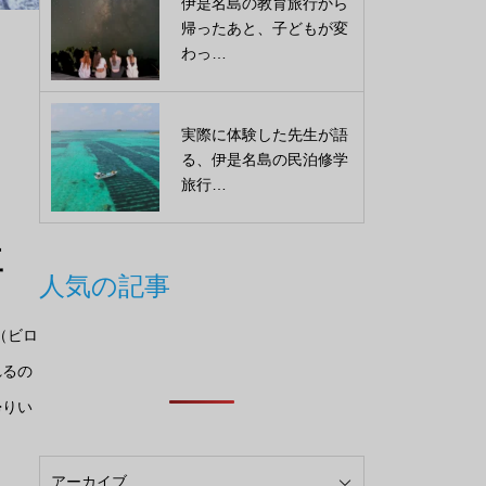
伊是名島の教育旅行から
帰ったあと、子どもが変
わっ…
実際に体験した先生が語
る、伊是名島の民泊修学
旅行…
工
人気の記事
（ビロ
れるの
帰りい