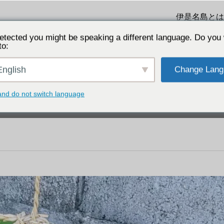
伊是名島とは
探究する離島。琉球王朝 尚円王 生誕の地。
etected you might be speaking a different language. Do you 
to:
nglish
Change Lang
から選ぶ
特集から選ぶ
and do not switch language