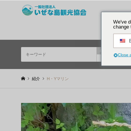
沖縄の歴史を探検・
We've d
change 
E
and
特徴
Close 
or
紹介
H・Yマリン