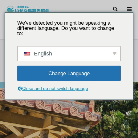
検索
We've detected you might be speaking a
記事
沖縄で人気の修学旅行民泊、伊是名島が全国の学校から選ば
different language. Do you want to change
れる理由
to:
教育旅行民泊
English
沖縄で人気の修学旅行民泊、伊是名島が全国の学校から
選ばれる理由
Change Language
2025.04.18 / 最終更新日：2025.04.18
Close and do not switch language