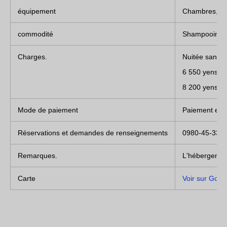
équipement
Chambres, rep
commodité
Shampooing, br
Charges.
Nuitée sans re
6 550 yens pa
8 200 yens par
Mode de paiement
Paiement en 
Réservations et demandes de renseignements
0980-45-335
Remarques.
L'hébergement 
Carte
Voir sur Goo