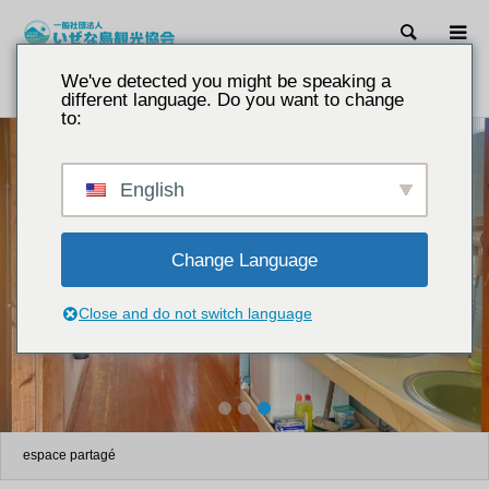
Recher
We've detected you might be speaking a
introduction
Maison d'hôtes Maekawa
different language. Do you want to change
to:
English
Change Language
Close and do not switch language
1
2
3
espace partagé