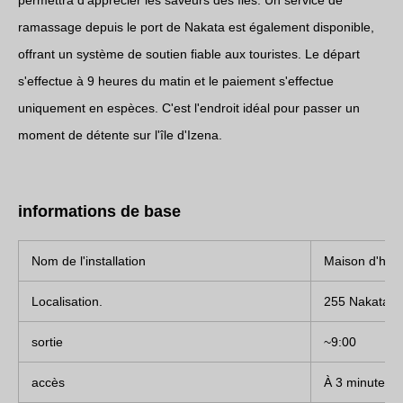
permettra d'apprécier les saveurs des îles. Un service de
ramassage depuis le port de Nakata est également disponible,
offrant un système de soutien fiable aux touristes. Le départ
s'effectue à 9 heures du matin et le paiement s'effectue
uniquement en espèces. C'est l'endroit idéal pour passer un
moment de détente sur l'île d'Izena.
informations de base
Nom de l'installation
Maison d'hôt
Localisation.
255 Nakata, I
sortie
~9:00
accès
À 3 minutes e