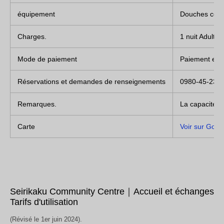
équipement
Douches comm
Charges.
1 nuit Adulte
Mode de paiement
Paiement en 
Réservations et demandes de renseignements
0980-45-234
Remarques.
La capacité m
Carte
Voir sur Goo
Seirikaku Community Centre｜Accueil et échanges
Tarifs d'utilisation
(Révisé le 1er juin 2024).