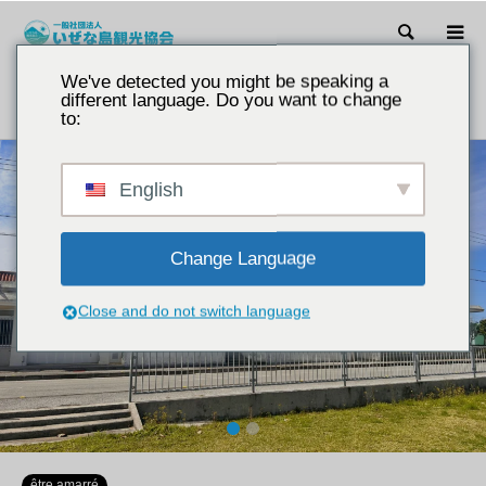
Recher
We've detected you might be speaking a
introduction
Hébergement et facilités d'échange dans le village
different language. Do you want to change
natal du district de Sairi.
to:
English
Change Language
Close and do not switch language
1
2
être amarré