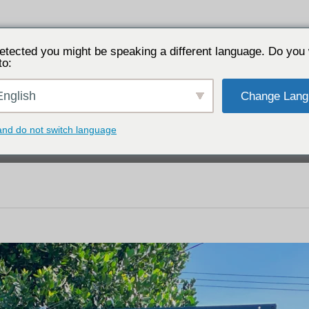
de se explora y explora la historia de Okinawa. Lugar de nacimiento d
etected you might be speaking a different language. Do you 
to:
acceda a
investigue
Visitas educativas Alojamien
nglish
Change Lang
ionar por características
and do not switch language