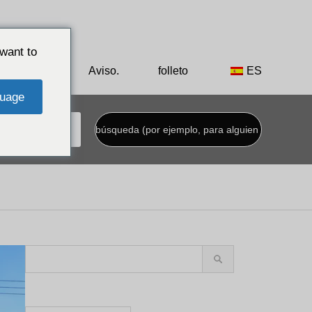
el rey Shoen de la dinastía Ryukyu.
want to
to privado
Aviso.
folleto
ES
uage
Elija entre nuestras funciones especiales