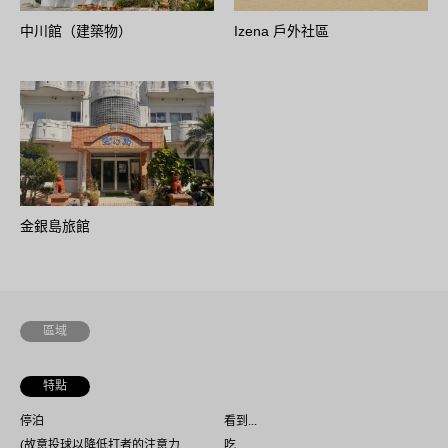
中川館（建築物）
Izena 戶外社區
金銀島旅館
區域
特點
停泊
看到...
(故意投球以降低打者的注意力
吃