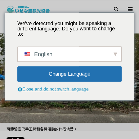
搜尋
We've detected you might be speaking a
引言
Izena 海灘別墅。
different language. Do you want to change
to:
English
Change Language
Close and do not switch language
可體驗庫巴手工藝和各種活動的住宿地點。