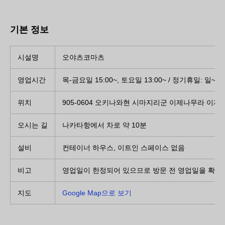
기본 정보
시설명
오야츠코마츠
영업시간
목-금요일 15:00~, 토요일 13:00~ / 정기휴일: 일~
위치
905-0604 오키나와현 시마지리군 이제나무라 이제나
오시는 길
나카타항에서 차로 약 10분
설비
컨테이너 하우스, 이트인 스페이스 없음
비고
영업일이 한정되어 있으므로 방문 전 영업일을 확인하
지도
Google Map으로 보기