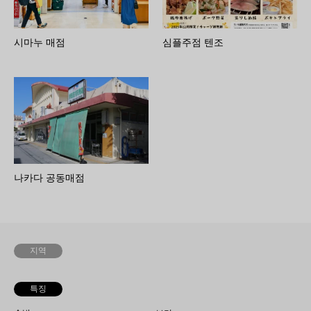
시마누 매점
심플주점 텐조
나카다 공동매점
지역
특징