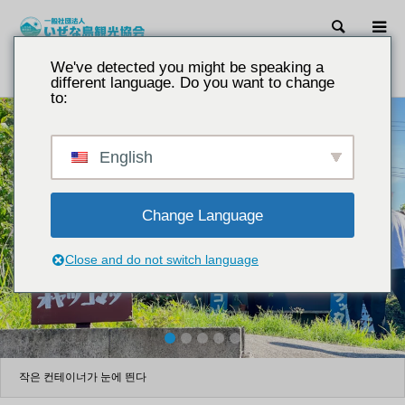
검색
We've detected you might be speaking a
소개
오야츠코마츠
different language. Do you want to change
to:
English
Change Language
Close and do not switch language
2
3
4
5
작은 컨테이너가 눈에 띈다