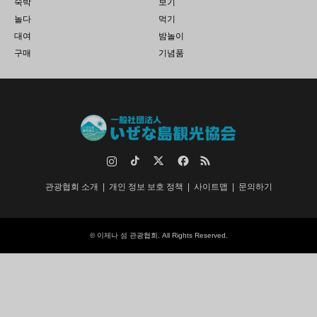
숙박
보기
놀다
먹기
대여
밤놀이
구매
기념품
인스타그램
TikTok
트위터
페이스북
RSS
관광협회 소개
개인 정보 보호 정책
사이트맵
문의하기
©
이제나 섬 관광협회
. All Rights Reserved.