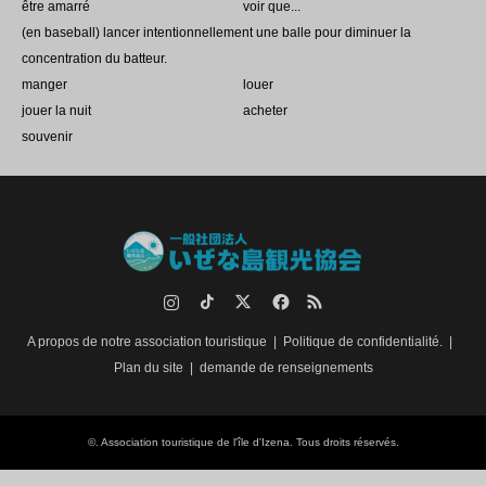
être amarré
voir que...
(en baseball) lancer intentionnellement une balle pour diminuer la
concentration du batteur.
manger
louer
jouer la nuit
acheter
souvenir
Instagram
TikTok.
Twitter
Facebook
RSS
A propos de notre association touristique
Politique de confidentialité.
Plan du site
demande de renseignements
©.
Association touristique de l'île d'Izena
. Tous droits réservés.