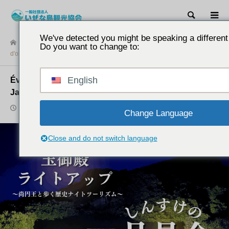
Recher
We've detected you might be speaking a different
Avis.
Événement simultané d'illumination du "Palais de Jade" et
Do you want to change to:
d'observation de la lune
English
Événement simultané d'illumination du "Palais de
Jade" et d'observation de la lune
2025.10.24
Change Language
Close and do not switch language