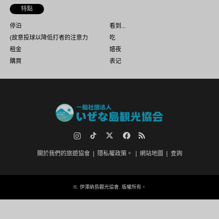
特點
停泊
看到...
(故意投球以降低打者的注意力
吃
租金
嬉夜
購買
表记
Instagram
TikTok.
推特
臉書
RSS
關於我們的旅遊協會
隱私權政策。
網站地圖
查詢
©.
伊澤納島觀光協會
. 版權所有。