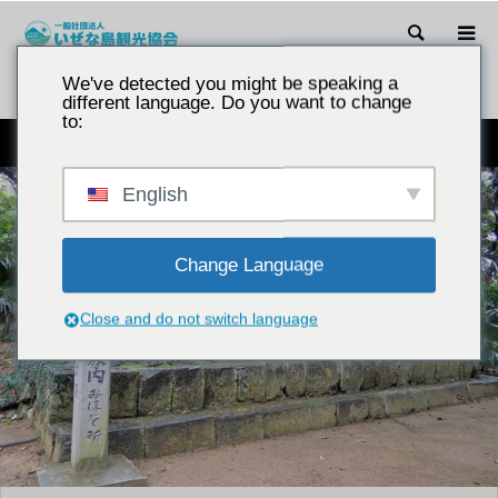
搜尋
We've detected you might be speaking a
引言
紫禁城
different language. Do you want to change
to:
Mihosojo 是 Shoen 國王出生的地方，據說他的臍帶就埋在這裡。
English
Change Language
Close and do not switch language