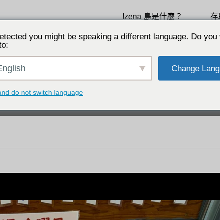
Izena 島是什麼？
存
僻島嶼。琉球王朝莊嚴王誕生地。
etected you might be speaking a different language. Do you 
to:
nglish
Change Lang
性選擇
選擇我們的特別功能
and do not switch language