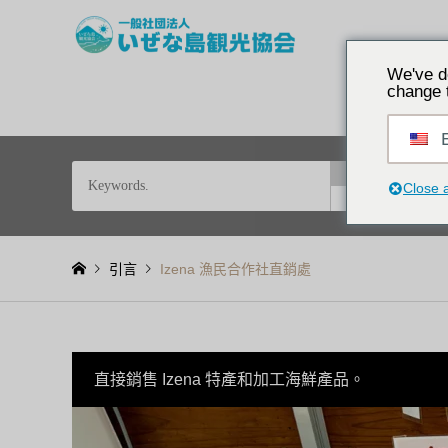
探索沖繩歷史的偏
We've d
change 
E
和
依特
Close 
或
引言
Izena 漁民合作社直銷處
直接銷售 Izena 特產和加工海鮮產品。