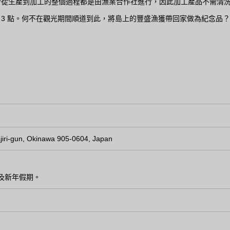
於從生產到加工的整個過程都是由漁業合作社進行，因此加工產品不需清
午 3 點。何不在觀光期間順道到此，將島上的豐盛漁獲帶回家做為紀念品？
ajiri-gun, Okinawa 905-0604, Japan
及新年假期。