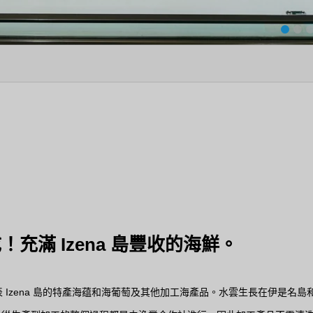
1
2
3
4
充滿 Izena 島豐收的海鮮。
售代表 Izena 島的特產海蕴和海葡萄及其他加工海產品。水雲生長在伊是名島