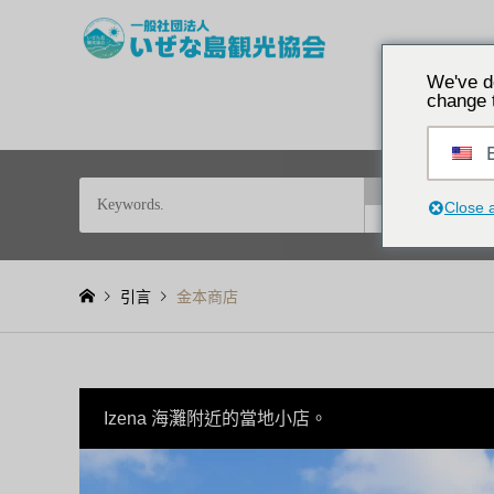
探索沖繩歷史的偏
We've d
change 
E
和
依特
Close 
或
引言
金本商店
Izena 海灘附近的當地小店。