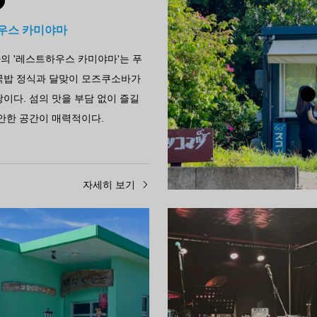
우스 카미야마
의 '레스트하우스 카미야마'는 푸
국밥 정식과 달맞이 모즈쿠소바가
이다. 섬의 맛을 부담 없이 즐길
안한 공간이 매력적이다.
자세히 보기
먹기
 사자바
이자카야는 나리히
사자바'는 수제 만두가 자랑인 이자
'이자카야 하나니히'는 가라오케와
시~22시 영업, 일요일과 제2토요일
리를 즐길 수 있는 이자카야로, 1
타항에서 차로 10분 거리로 접근성
지 영업, 수요일 휴무. 나카타항에서