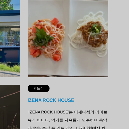
먹기
먹
오야츠코마츠
국수카
이제나 마을의 '오야츠코마츠'는 수제 스콘과
이제나무
크래커가 인기인 제과점이다. 목・금요일 오
는 글
후 3시, 토요일 오후 1시부터 영업. 소박하고
인 런
부드러운 맛을 맛볼 수 있는...
게도 
자세히 보기
밤놀이
IZENA ROCK HOUSE
 간단한 요
'IZENA ROCK HOUSE'는 이제나섬의 라이브
7시~자정까
뮤직 바이다. 악기를 자유롭게 연주하며 음악
 차로 10
과 술을 즐길 수 있는 장소. 나카타항에서 차