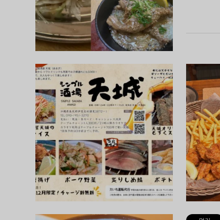
먹기
심플주점
이제부터 이
술집 텐조'
뜻한 분위기