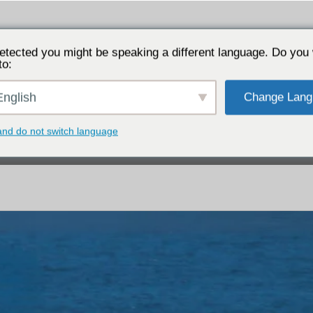
험하고 탐구하는 외딴섬. 류큐 왕조 쇼엔 왕의 탄생지.
etected you might be speaking a different language. Do you 
to:
교육여
nglish
Change Lang
서 선택
특집에서 선택
and do not switch language