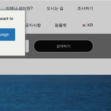
이제나 섬이란?
오시는 길
조사하기
want to
행 민박
공지사항
팜플렛
KR
uage