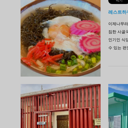
먹기
레스트하
이제나무라
짐한 사골
인기인 식당
수 있는 편
먹기
이자카야
'이자카야 
카야로 17
휴무. 나카