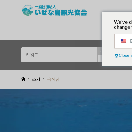
오키나와의 역사를 탐
We've d
change 
E
and
특징에
Close 
or
소개
음식점