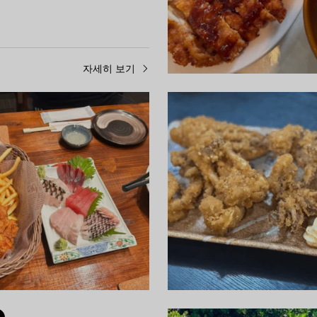
자세히 보기
먹기
 텐조
めしスポGOLSEN
제나 마을의 밤은 시작이다! '심플
이제나 마을의 밤을 수놓는 이자카
. 현지 식재료를 사용한 요리와 따
포 GOLSEN'. 현지 식재료를 사
, 가라오케도 즐길 수 있는 가게.
따뜻한 분위기로 여행의 마지막을
에 안성맞춤인 곳이다.
자세히 보기
자세