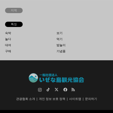
지역
특징
숙박
보기
놀다
먹기
대여
밤놀이
구매
기념품
인스타그램
TikTok
트위터
페이스북
RSS
관광협회 소개
개인 정보 보호 정책
사이트맵
문의하기