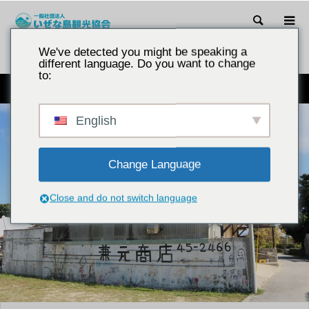
검색
We've detected you might be speaking a
소개
兼元商店
different language. Do you want to change
to:
이제나 해변 근처에 있는 현지의 작은 상점.
English
Change Language
Close and do not switch language