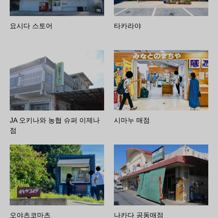
요시다 스토어
타카라야
JA 오키나와 농협 슈퍼 이제나
시마누 매점
점
오야츠코마츠
나카다 공동매점