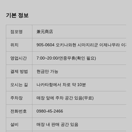
기본 정보
점포명
兼元商店
위치
905-0604 오키나와현 시마지리군 이제나무라 이제나 
영업시간
7:00~20:00/연중무휴(확인 필요)
결제 방법
현금만 가능
오시는 길
나카타항에서 차로 약 10분
주차장
매장 앞에 주차 공간 있음(무료)
전화번호
0980-45-2466
설비
매장 내 판매 공간 있음